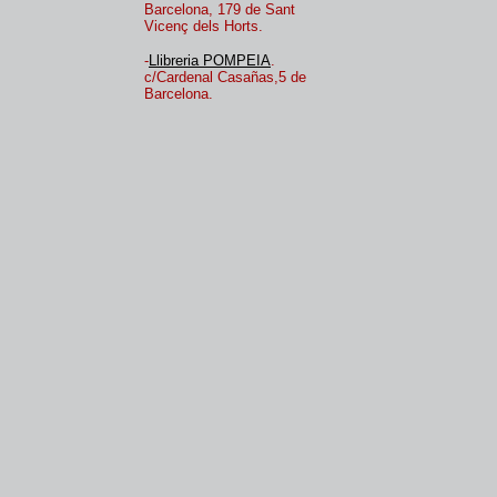
Barcelona, 179 de Sant
Vicenç dels Horts.
-
Llibreria POMPEIA
.
c/Cardenal Casañas,5 de
Barcelona.