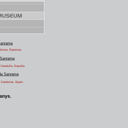
Sanrama
atalunya, Espanya.
 Sanrama
d. Cataluña, España.
da Sanrama
. Catalonia, Spain.
 anys.