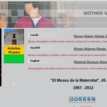
-
Museu Matern Magda 
Museu etnogràfics i artístic sobre evolució cultural de la maternitat. C
-
Museo Materno Magda
Museo etnográfico y artístico sobre evolución cultural de la maternida
-
Maternal Museum Mag
Ethnographic and artistic museum on cultural evolution of the maternity
"El Museu de la Maternitat", 45
1967 - 2012